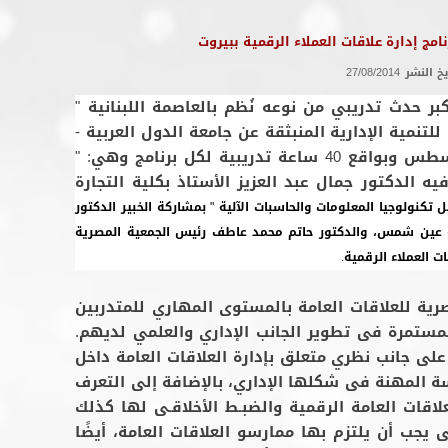
يخ النشر
27/08/2014
ر حدث تدريبي من نوعه نُظم بالعاصمة اللبنانية "
لتنمية الإدارية المنبثقة عن جامعة الدول العربية -
واستمر لمدة أسبوعين من 12 – 23 أغسطس وبواقع 40 ساعة تدريبية لكل برنامج وهي: "
ه الدكتور جمال عبد العزيز الأستاذ بكلية التجارة
 تكنولوجيا المعلومات والحاسبات الآلية " بمشاركة الخبير الدكتور
عة عين شمس، والدكتور حاتم محمد عاطف رئيس الجمعية المصرية
 للعلاقات العامة بالمستوى المهاري للمتدربين
مستمرة فى تطوير الجانب الإداري والعلمي لديهم.
على جانب نظري متعلق بإدارة العلاقات العامة داخل
 المهنة فى شكلها الإداري، بالإضافة إلى التعرف
لاقات العامة الرقمية والضبـط الأخلاقـى لها كذلك
ى يجب أن يلتزم بها ممارسو العلاقات العامة، أيضًا