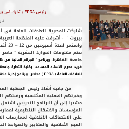
رئيس EPRA يشارك فى برنامج إدارة علاقات العملاء الرقمية ببيروت
تار
شاركت المصرية للعلاقات العامة فى أكب
بيروت " - أشرفت عليه المنظمة العربية ل
نظم معلومات الموارد البشرية " حاضر في
جامعة القا
هرة، وبرنامج " الجرائم المالية فى ظل
فريد محرم الأستاذ المساعد بكلية التجارة جام
للعلاقات العامة ( EPRA ) محاضرا ببرنامج إدارة علاقات العملاء الرقمية.
من جانبه أشاد رئيس الجمعية المصرية
وخبرتهم العملية المكتسبة ورغبتهم ال
مشيرا إلى أن البرنامج التدريبي اشتمل 
المؤسسات والأشكال التنظيمية لممارسة
على الانتهاكات الأخلاقية لممارسات الع
القيم الأخلاقية والمعايير والضوابط الت