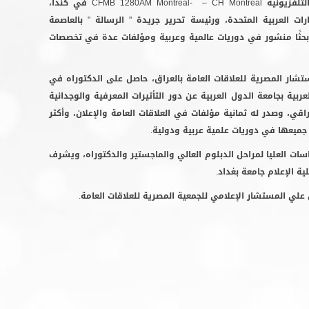
لتلفزيونية
CH Montréal
–
CFMB 1280AM Montreal-
في كندا،
 العربية المتحدة، ورئيسة تحرير جريدة " الرسالة " بالعاصمة
بحثًا منشور في دوريات عالمية وعربية ومؤلفات عدة في تخصصات
 المصرية للعلاقات العامة بالعراق، حاصل على الدكتوراه في
بية بجامعة الدول العربية عن دور التأثيرات المعرفية والوجدانية
راقي، وصدر له ثمانية مؤلفات ف
ي العلاقات العامة والإعلان،
وأكثر
جميعها في دوريات علمية عربية ودولية.
ت العليا لمراحل الدبلوم العالي والماجستير والدكتوراه، ويشرف
ية الإعلام جامعة بغداد.
علي المستشار الإعلامي للجمعية المصرية للعلاقات العامة.