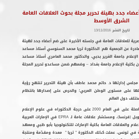
عضاء جدد بهيئة تحرير مجلة بحوث العلاقات العامة
الشرق الأوسط
تاريخ النشر
13/11/2016
 للعلاقات العامة في جلسته الأخيرة على ضم أعضاء جدد لهيئة
لصادرة عن الجمعية هم: الدكتورة ثريا محمد السنوسي أستاذ مساعد
لإعلام جامعة الغرير بدبي، والدكتور محمد العامري أستاذ مساعد
ن بكلية الإعلام جامعة بغداد – وضمهم ضمن مساعدو تحرير المجلة
إدارتها د. حاتم محمد عاطف بأن هيئة التحرير تنتهج رؤية
 لها على مستوى الوطن العربي؛ والحرص على إصدارها بانتظام
تلف دول العالم.
" السنوسي" من تونس وحاصلة على في العام 2000 على درجة الدكتوراه في علوم الإعلام
بل (فرنسا)، ومستشار علاقات عامة لـ
EPRA
في الإمارات العربية
لام والعلاقات العامة بكلية الإمارات للتكنولوجيا بأبو ظبي ومعهد
بة في تونس، عملت كذلك الدكتورة " ثريا " معدة ومقدّمة ومنتجة