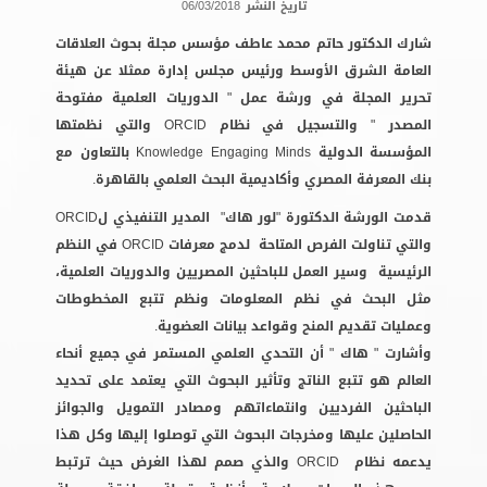
تاريخ النشر
06/03/2018
شارك الدكتور حاتم محمد عاطف مؤسس مجلة بحوث العلاقات
العامة الشرق الأوسط و
رئيس مجلس إدارة
ممثلا عن هيئة
تحرير المجلة في ورشة عمل " الدوريات العلمية مفتوحة
المصدر " والتسجيل في نظام ORCID والتي نظمتها
المؤسسة الدولية Knowledge Engaging Minds بالتعاون مع
بنك المعرفة المصري وأكاديمية البحث العلمي بالقاهرة.
قدمت الورشة الدكتورة "لور هاك" المدير التنفيذي لORCID
والتي تناولت الفرص المتاحة لدمج معرفات ORCID في النظم
الرئيسية وسير العمل للباحثين المصريين والدوريات العلمية،
مثل البحث في نظم المعلومات ونظم تتبع المخطوطات
وعمليات تقديم المنح وقواعد بيانات العضوية.
وأشارت " هاك " أن التحدي العلمي المستمر في جميع أنحاء
العالم هو تتبع الناتج وتأثير البحوث التي يعتمد على تحديد
الباحثين الفرديين وانتماءاتهم ومصادر التمويل والجوائز
الحاصلين عليها ومخرجات البحوث التي توصلوا إليها وكل هذا
يدعمه نظام ORCID والذي صمم لهذا الغرض حيث ترتبط